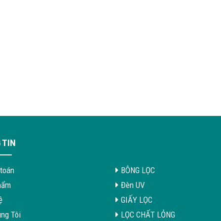
 TIN
toán
BÔNG LỌC
hẩm
Đèn UV
ệ
GIẤY LỌC
ng Tôi
LỌC CHẤT LỎNG