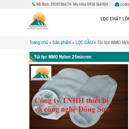
Mr Bình: 0938186674- Ms Hóa 0938 566909
codie
LỌC CHẤT L
Trang chủ
»
Sản phẩm
»
LỌC DẦU
»
Túi lọc NMO Nyl
Túi lọc NMO Nylon 25micron