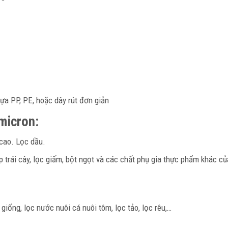
hựa PP, PE, hoặc dây rút đơn giản
micron:
cao. Lọc dầu.
p trái cây, lọc giấm, bột ngọt và các chất phụ gia thực phẩm khác c
iống, lọc nước nuôi cá nuôi tôm, lọc tảo, lọc rêu,…