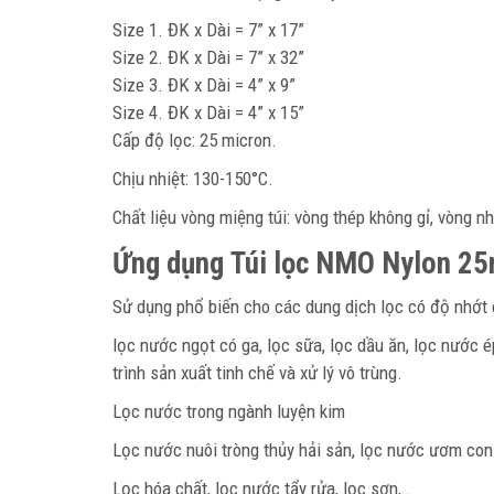
Size 1. ĐK x Dài = 7” x 17”
Size 2. ĐK x Dài = 7” x 32”
Size 3. ĐK x Dài = 4” x 9”
Size 4. ĐK x Dài = 4” x 15”
Cấp độ lọc: 25 micron.
Chịu nhiệt: 130-150°C.
Chất liệu vòng miệng túi: vòng thép không gỉ, vòng n
Ứng dụng Túi lọc NMO Nylon 25
Sử dụng phổ biến cho các dung dịch lọc có độ nhớt 
lọc nước ngọt có ga, lọc sữa, lọc dầu ăn, lọc nước é
trình sản xuất tinh chế và xử lý vô trùng.
Lọc nước trong ngành luyện kim
Lọc nước nuôi tròng thủy hải sản, lọc nước ươm con g
Lọc hóa chất, lọc nước tẩy rửa, lọc sơn,…