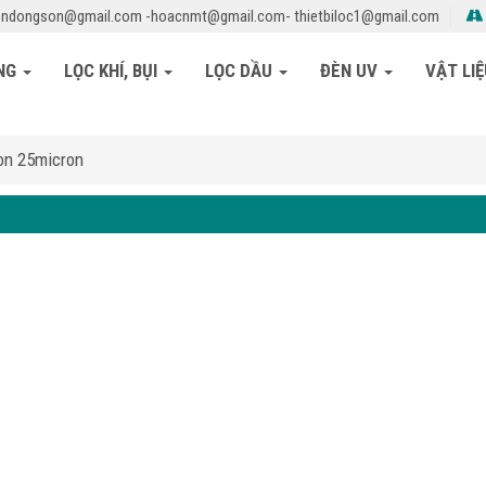
ndongson@gmail.com -hoacnmt@gmail.com- thietbiloc1@gmail.com
ỎNG
LỌC KHÍ, BỤI
LỌC DẦU
ĐÈN UV
VẬT LI
on 25micron