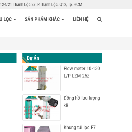
124/21 Thạnh Lộc 28, P.Thạnh Lộc, Q12, Tp. HCM
ỆU LỌC
SẢN PHẨM KHÁC
LIÊN HỆ
Dự Án
Flow meter 10-130
L/P LZM-25Z
Đồng hồ lưu lượng
kế
Khung túi lọc F7