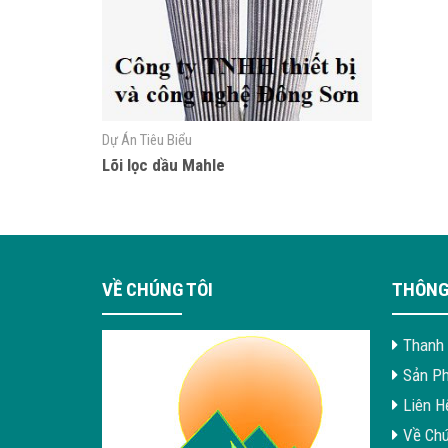
Dự Án Tiêu Biểu
Lõi lọc dầu Mahle
VỀ CHÚNG TÔI
THÔNG
Thanh 
Sản P
Liên H
Về Chú