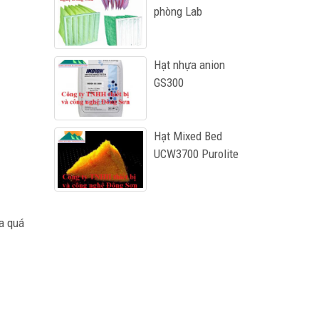
phòng Lab
Hạt nhựa anion
GS300
Hạt Mixed Bed
UCW3700 Purolite
ủa quá