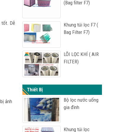
(Bag filter F7)
 tốt. Dễ
Khung túi lọc F7 (
Bag Filter F7)
LÕI LỌC KHÍ ( AIR
FILTER)
Thiết Bị
Bộ lọc nước uống
 bị ảnh
gia đình
Khung túi lọc