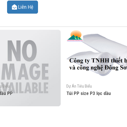
Liên Hệ
u Biểu
Dự Án Tiêu Biểu
 dầu PP
Túi PP size P3 lọc dầu