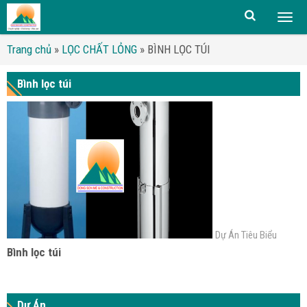
Togg
men
Trang chủ
»
LỌC CHẤT LỎNG
»
BÌNH LỌC TÚI
Bình lọc túi
Dự Án Tiêu Biểu
Bình lọc túi
Dự Án