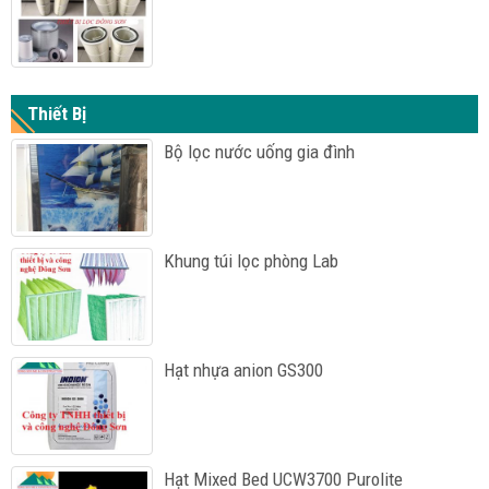
Thiết Bị
Bộ lọc nước uống gia đình
Khung túi lọc phòng Lab
Hạt nhựa anion GS300
Hạt Mixed Bed UCW3700 Purolite