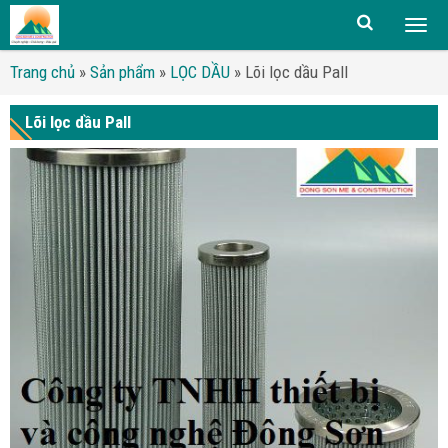
Togg
men
Trang chủ
»
Sản phẩm
»
LỌC DẦU
»
Lõi lọc dầu Pall
Lõi lọc dầu Pall