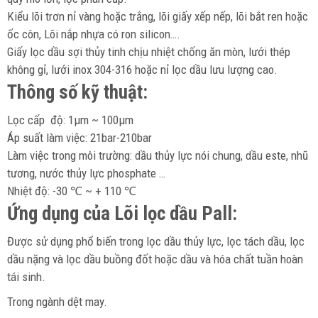
Kiểu lõi trơn nỉ vàng hoặc trắng, lõi giấy xếp nếp, lõi bắt ren hoặc
ốc côn, Lõi nắp nhựa có ron silicon….
Giấy lọc dầu sợi thủy tinh chịu nhiệt chống ăn mòn, lưới thép
không gỉ, lưới inox 304-316 hoặc nỉ lọc dầu lưu lượng cao.
Thông số kỹ thuật:
Lọc cấp độ: 1μm ~ 100μm
Áp suất làm việc: 21bar-210bar
Làm việc trong môi trường: dầu thủy lực nói chung, dầu este, nhũ
tương, nước thủy lực phosphate …
Nhiệt độ: -30 ℃ ~ + 110 ℃
Ứng dụng của Lõi lọc dầu Pall:
Được sử dụng phổ biến trong lọc dầu thủy lực, lọc tách dầu, lọc
dầu nặng và lọc dầu buồng đốt hoặc dầu và hóa chất tuần hoàn
tái sinh.
Trong ngành dệt may.