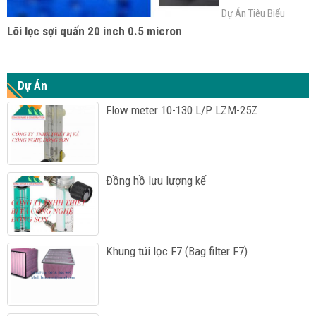
Dự Án Tiêu Biểu
Lõi lọc sợi quấn 20 inch 0.5 micron
Dự Án
Flow meter 10-130 L/P LZM-25Z
Đồng hồ lưu lượng kế
Khung túi lọc F7 (Bag filter F7)