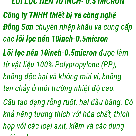
LÕI LỌC NÉN 10 INCH- 0.5 MICRON
Công ty TNHH thiết bị và công nghệ
Đông Sơn
chuyên nhập khẩu và cung cấp
các
lõi lọc nén 10inch-0.5micron
Lõi lọc nén 10inch-0.5micron
được làm
từ vật liệu 100% Polypropylene (PP),
không độc hại và không mùi vị, không
tan chảy ở môi trường nhiệt độ cao.
Cấu tạo dạng rỗng ruột, hai đầu bằng. Có
khả năng tương thích với hóa chất, thích
hợp với các loại axit, kiềm và các dung