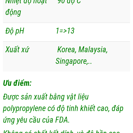
Nhiệt độ hoạt
90 độ C
động
Độ pH
1=>13
Xuất xứ
Korea, Malaysia,
Singapore,..
Ưu điểm:
Được sản xuất bằng vật liệu
polypropylene có độ tinh khiết cao, đáp
ứng yêu cầu của FDA.