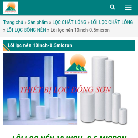
Togg
men
Trang chủ
»
Sản phẩm
»
LỌC CHẤT LỎNG
»
LÕI LỌC CHẤT LỎNG
»
LÕI LỌC BÔNG NÉN
»
Lõi lọc nén 10inch-0.5micron
Lõi lọc nén 10inch-0.5micron