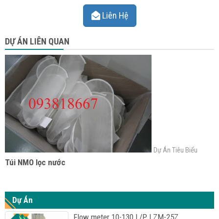
Liên Hệ
DỰ ÁN LIÊN QUAN
Dự Án Tiêu Biểu
Túi NMO lọc nước
Dự Án
Flow meter 10-130 L/P LZM-25Z