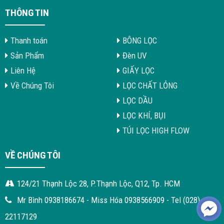
THÔNG TIN
Thanh toán
BÔNG LỌC
Sản Phẩm
Đèn UV
Liên Hệ
GIẤY LỌC
Về Chúng Tôi
LỌC CHẤT LỎNG
LỌC DẦU
LỌC KHÍ, BỤI
TÚI LỌC HIGH FLOW
VỀ CHÚNG TÔI
124/21 Thạnh Lộc 28, P.Thạnh Lộc, Q12, Tp. HCM
Mr Bình 0938186674 - Miss Hóa 0938566909 - Tel (028)
22117129