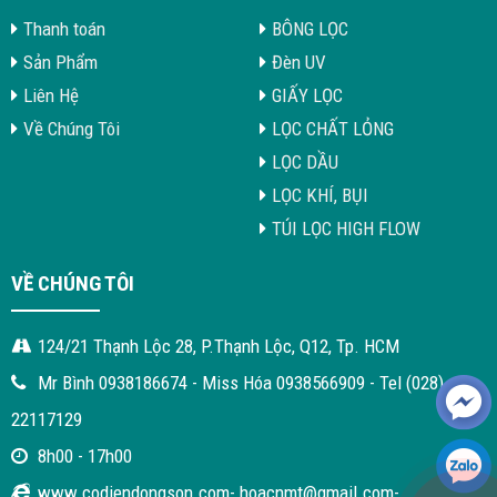
Thanh toán
BÔNG LỌC
Sản Phẩm
Đèn UV
Liên Hệ
GIẤY LỌC
Về Chúng Tôi
LỌC CHẤT LỎNG
LỌC DẦU
LỌC KHÍ, BỤI
TÚI LỌC HIGH FLOW
VỀ CHÚNG TÔI
124/21 Thạnh Lộc 28, P.Thạnh Lộc, Q12, Tp. HCM
Mr Bình 0938186674 - Miss Hóa 0938566909 - Tel (028)
22117129
8h00 - 17h00
www.codiendongson.com- hoacnmt@gmail.com-