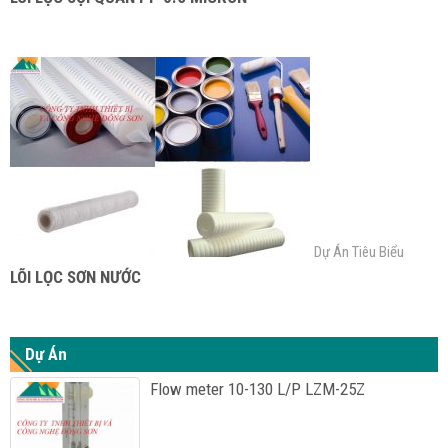
Dự Án Tiêu Biểu
LÕI LỌC SƠN NƯỚC
Dự Án
Flow meter 10-130 L/P LZM-25Z