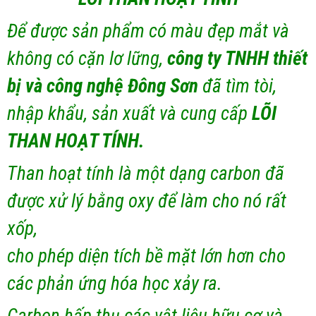
Để được sản phẩm có màu đẹp mắt và
không có cặn lơ lững,
công ty TNHH thiết
bị và công nghệ Đông Sơn
đã tìm tòi,
nhập khẩu, sản xuất và cung cấp
LÕI
THAN HOẠT TÍNH.
Than hoạt tính là một dạng carbon đã
được xử lý bằng oxy để làm cho nó rất
xốp,
cho phép diện tích bề mặt lớn hơn cho
các phản ứng hóa học xảy ra.
Carbon hấp thụ các vật liệu hữu cơ và