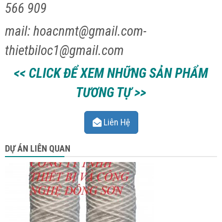
566 909
mail: hoacnmt@gmail.com-
thietbiloc1@gmail.com
<< CLICK ĐỂ XEM NHỮNG SẢN PHẨM
TƯƠNG TỰ >>
Liên Hệ
DỰ ÁN LIÊN QUAN