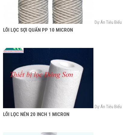
Dự Án Tiêu Biểu
LÕI LỌC SỢI QUẤN PP 10 MICRON
Dự Án Tiêu Biểu
LÕI LỌC NÉN 20 INCH 1 MICRON