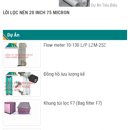
Dự Án Tiêu Biểu
LÕI LỌC NÉN 20 INCH 75 MICRON
Dự Án
Flow meter 10-130 L/P LZM-25Z
Đồng hồ lưu lượng kế
Khung túi lọc F7 (Bag filter F7)