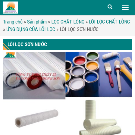
Togg
men
Trang chủ
»
Sản phẩm
»
LỌC CHẤT LỎNG
»
LÕI LỌC CHẤT LỎNG
»
ỨNG DỤNG CỦA LÕI LỌC
»
LÕI LỌC SƠN NƯỚC
LÕI LỌC SƠN NƯỚC