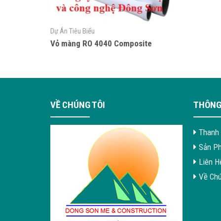
Dự Án Tiêu Biểu
Vỏ màng RO 4040 Composite
VỀ CHÚNG TÔI
THÔNG
Thanh 
Sản P
Liên H
Về Chú