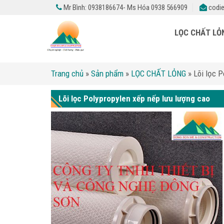
Mr Bình: 0938186674- Ms Hóa 0938 566909
codie
LỌC CHẤT L
Trang chủ
»
Sản phẩm
»
LỌC CHẤT LỎNG
»
Lõi lọc P
Lõi lọc Polypropylen xếp nếp lưu lượng cao