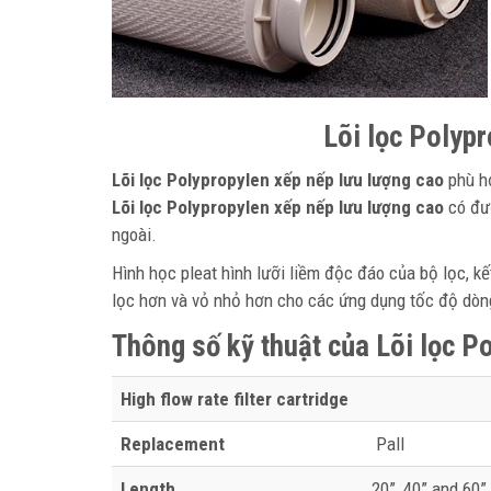
Lõi lọc Polyp
Lõi lọc Polypropylen xếp nếp lưu lượng cao
phù hợ
Lõi lọc Polypropylen xếp nếp lưu lượng cao
có đườ
ngoài.
Hình học pleat hình lưỡi liềm độc đáo của bộ lọc, k
lọc hơn và vỏ nhỏ hơn cho các ứng dụng tốc độ dòn
Thông số kỹ thuật của
Lõi lọc P
High flow rate filter cartridge
Replacement
Pall
Length
20”, 40” and 60”