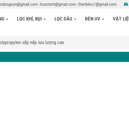
ndongson@gmail.com -hoacnmt@gmail.com- thietbiloc1@gmail.com
ỎNG
LỌC KHÍ, BỤI
LỌC DẦU
ĐÈN UV
VẬT LI
olypropylen xếp nếp lưu lượng cao