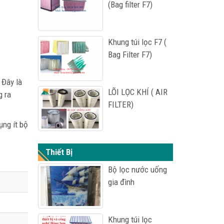
(Bag filter F7)
Khung túi lọc F7 (
Bag Filter F7)
 Đây là
LÕI LỌC KHÍ ( AIR
g ra
FILTER)
ụng ít bộ
Thiết Bị
Bộ lọc nước uống
gia đình
Khung túi lọc