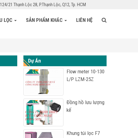
124/21 Thạnh Lộc 28, P.Thạnh Lộc, Q12, Tp. HCM
ỆU LỌC
SẢN PHẨM KHÁC
LIÊN HỆ
Dự Án
Flow meter 10-130
L/P LZM-25Z
Đồng hồ lưu lượng
kế
Khung túi lọc F7