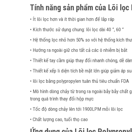
Tính năng sản phẩm của Lõi lọc 
• Ít lõi lọc hơn và ít thời gian hơn để lắp ráp
• Kích thước sử dụng chung: lõi lọc dài 40 ”, 60 ”
• Hệ thống lọc nhỏ hơn 50% so với hệ thống kích th
• Hướng ra ngoài giữ cho tất cả các ô nhiễm bị bắt
• Thiết kế tay cầm giúp thay đổi nhanh chóng, dễ dà
• Thiết kế xếp li diện tích bề mặt lớn giúp giảm áp su
• lõi lọc bằng polypropylen tuân thủ tiêu chuẩn FDA
• Mô hình dòng chảy từ trong ra ngoài bẫy bẫy chất
trong quá trình thay đổi hộp mực
• Tốc độ dòng chảy lên tới 1900LPM mỗi lõi lọc
• Chất lượng cao, tuổi thọ cao
Ứng dụng của Lõi lọc Polypropyl