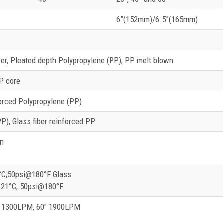
6”(152mm)/6.5”(165mm)
ber, Pleated depth Polypropylene (PP), PP melt blown
P core
forced Polypropylene (PP)
P), Glass fiber reinforced PP
n
°C,50psi@180°F Glass
121°C, 50psi@180°F
″ 1300LPM, 60″ 1900LPM