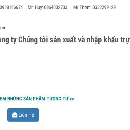
h 0938186674 Mr: Huy: 0964032733 Mr Thơm: 0332299129
com
ng ty Chúng tôi sản xuất và nhập khẩu trự
 XEM NHỮNG SẢN PHẨM TƯƠNG TỰ >>
Liên Hệ