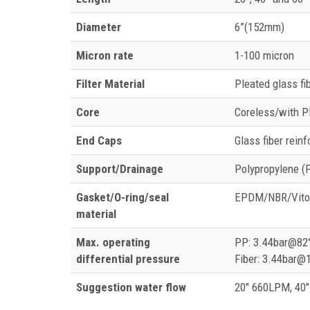
Diameter
6”(152mm)
Micron rate
1-100 micron
Filter Material
Pleated glass fi
Core
Coreless/with P
End Caps
Glass fiber rein
Support/Drainage
Polypropylene (P
Gasket/O-ring/seal
EPDM/NBR/Vito
material
Max. operating
PP: 3.44bar@82
differential pressure
Fiber: 3.44bar@
Suggestion water flow
20″ 660LPM, 40