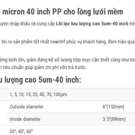
5 micron 40 inch PP cho lồng lưới mềm
yên nhập khẩu và cung cấp
Lõi lọc lưu lượng cao 5um-40 inch
trê
à tìn ra sản phẩm tốt nhất nawnhf phúc vụ khách hàng, đem hiệu quả
đường kính lớn, giảm đáng kể số lượng hộp mực cần thiết cũng như k
h tiêu chuẩn giúp giảm chi phí vốn trả trước.
ưu lượng cao 5um-40 inch
:
1, 5, 10, 15, 20, 40, 70, 100μm
Outside diameter
6″(152mm)
Inside diameter
3.5″(89mm)
20″, 40″, 60″