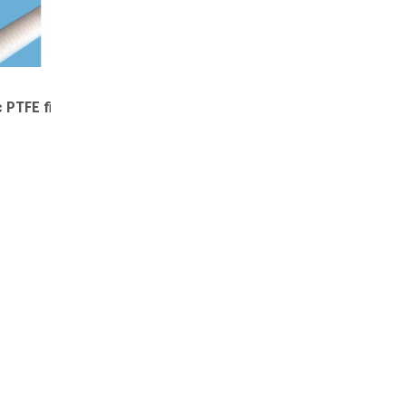
 PTFE filter cartridge(HPF))