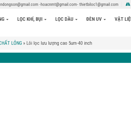
ndongson@gmail.com -hoacnmt@gmail.com- thietbiloc1@gmail.com
ỎNG
LỌC KHÍ, BỤI
LỌC DẦU
ĐÈN UV
VẬT LI
 CHẤT LỎNG
»
Lõi lọc lưu lượng cao 5um-40 inch