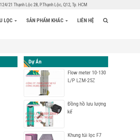
124/21 Thạnh Lộc 28, P.Thạnh Lộc, Q12, Tp. HCM
ỆU LỌC
SẢN PHẨM KHÁC
LIÊN HỆ
Dự Án
Flow meter 10-130
L/P LZM-25Z
Đồng hồ lưu lượng
kế
Khung túi lọc F7