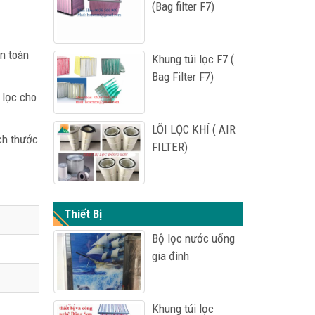
(Bag filter F7)
n toàn
Khung túi lọc F7 (
Bag Filter F7)
 lọc cho
LÕI LỌC KHÍ ( AIR
ích thước
FILTER)
Thiết Bị
Bộ lọc nước uống
gia đình
Khung túi lọc