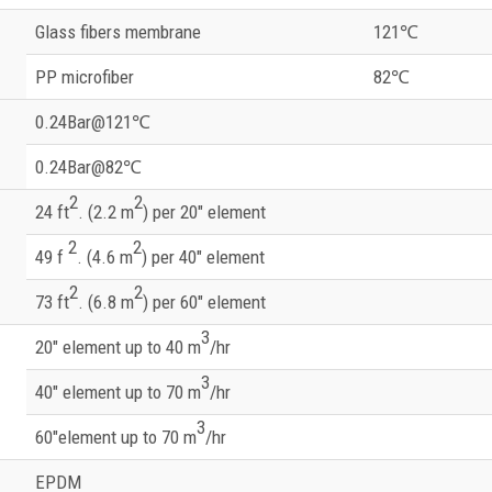
Glass fibers membrane
121℃
PP microfiber
82℃
0.24Bar@121℃
0.24Bar@82℃
2
2
24 ft
. (2.2 m
) per 20″ element
2
2
49 f
. (4.6 m
) per 40″ element
2
2
73 ft
. (6.8 m
) per 60″ element
3
20″ element up to 40 m
/hr
3
40″ element up to 70 m
/hr
3
60″element up to 70 m
/hr
EPDM