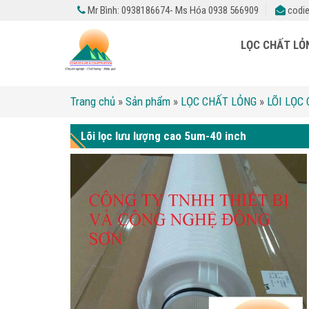
Mr Bình: 0938186674- Ms Hóa 0938 566909
codie
LỌC CHẤT L
Trang chủ
»
Sản phẩm
»
LỌC CHẤT LỎNG
»
LÕI LỌC
Lõi lọc lưu lượng cao 5um-40 inch