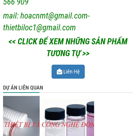
566 909
mail: hoacnmt@gmail.com-
thietbiloc1@gmail.com
<< CLICK ĐỂ XEM NHỮNG SẢN PHẨM
TƯƠNG TỰ >>
Liên Hệ
DỰ ÁN LIÊN QUAN