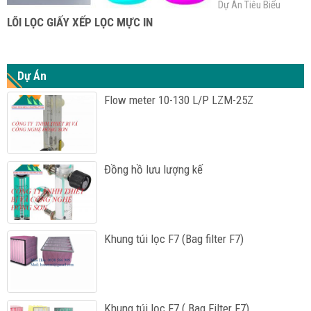
Dự Án Tiêu Biểu
LÕI LỌC GIẤY XẾP LỌC MỰC IN
Dự Án
Flow meter 10-130 L/P LZM-25Z
Đồng hồ lưu lượng kế
Khung túi lọc F7 (Bag filter F7)
Khung túi lọc F7 ( Bag Filter F7)