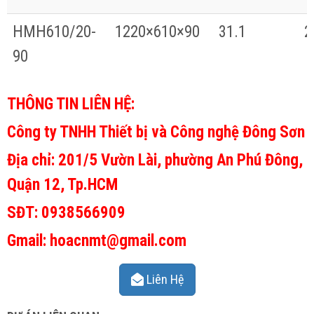
HMH610/20-
1220×610×90
31.1
2
90
THÔNG TIN LIÊN HỆ:
Công ty TNHH Thiết bị và Công nghệ Đông Sơn
Địa chỉ: 201/5 Vườn Lài, phường An Phú Đông,
Quận 12, Tp.HCM
SĐT: 0938566909
Gmail: hoacnmt@gmail.com
Liên Hệ