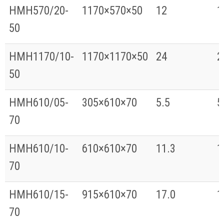
HMH570/20-
1170×570×50
12
1
50
HMH1170/10-
1170×1170×50
24
2
50
HMH610/05-
305×610×70
5.5
5
70
HMH610/10-
610×610×70
11.3
1
70
HMH610/15-
915×610×70
17.0
1
70