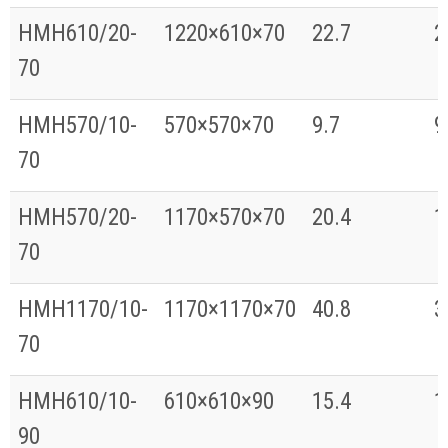
HMH610/20-
1220×610×70
22.7
2
70
HMH570/10-
570×570×70
9.7
9
70
HMH570/20-
1170×570×70
20.4
1
70
HMH1170/10-
1170×1170×70
40.8
3
70
HMH610/10-
610×610×90
15.4
1
90