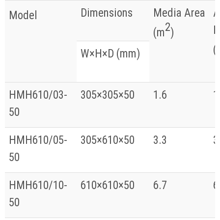
Dimensions
Media Area
A
Model
2
F
(m
)
(
W×H×D (mm)
HMH610/03-
305×305×50
1.6
1
50
HMH610/05-
305×610×50
3.3
3
50
HMH610/10-
610×610×50
6.7
6
50