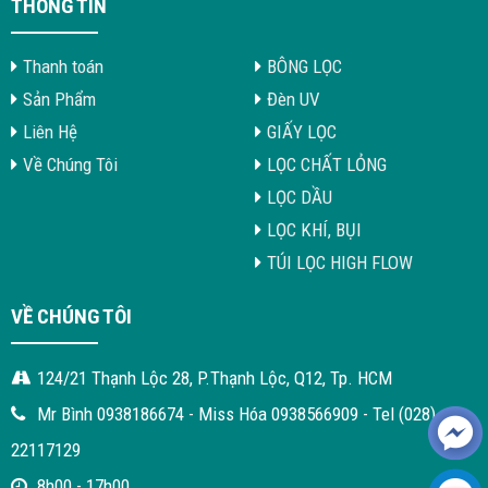
THÔNG TIN
Thanh toán
BÔNG LỌC
Sản Phẩm
Đèn UV
Liên Hệ
GIẤY LỌC
Về Chúng Tôi
LỌC CHẤT LỎNG
LỌC DẦU
LỌC KHÍ, BỤI
TÚI LỌC HIGH FLOW
VỀ CHÚNG TÔI
124/21 Thạnh Lộc 28, P.Thạnh Lộc, Q12, Tp. HCM
Mr Bình 0938186674 - Miss Hóa 0938566909 - Tel (028)
22117129
8h00 - 17h00