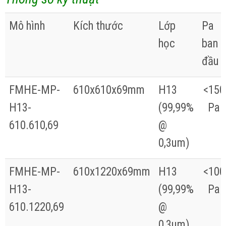
Mô hình
Kích thước
Lớp
Pa
học
ban
đầu
FMHE-MP-
610x610x69mm
H13
<150
H13-
(99,99%
Pa
610.610,69
@
0,3um)
FMHE-MP-
610x1220x69mm
H13
<100
H13-
(99,99%
Pa
610.1220,69
@
0,3um)