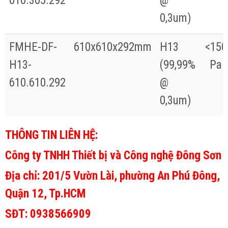
610.305.292
@
0,3um)
FMHE-DF-
610x610x292mm
H13
<150
H13-
(99,99%
Pa
610.610.292
@
0,3um)
THÔNG TIN LIÊN HỆ:
Công ty TNHH Thiết bị và Công nghệ Đông Sơn
Địa chỉ: 201/5 Vườn Lài, phường An Phú Đông,
Quận 12, Tp.HCM
SĐT: 0938566909