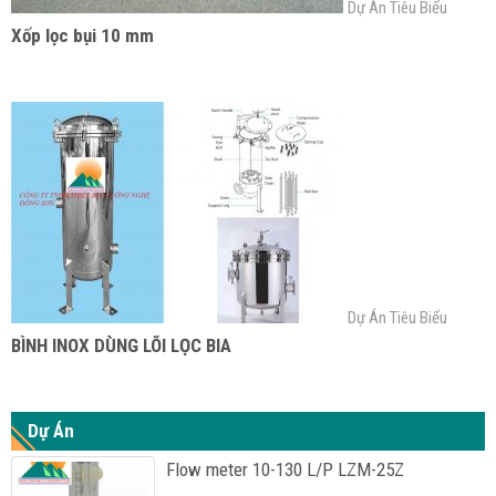
Dự Án Tiêu Biểu
Xốp lọc bụi 10 mm
Dự Án Tiêu Biểu
BÌNH INOX DÙNG LÕI LỌC BIA
Dự Án
Flow meter 10-130 L/P LZM-25Z