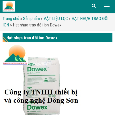
Togg
men
Trang chủ
»
Sản phẩm
»
VẬT LIỆU LỌC
»
HẠT NHỰA TRAO ĐỔI
ION
»
Hạt nhựa trao đổi ion Dowex
Hạt nhựa trao đổi ion Dowex