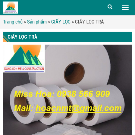
Togg
men
Trang chủ
»
Sản phẩm
»
GIẤY LỌC
»
GIẤY LỌC TRÀ
GIẤY LỌC TRÀ