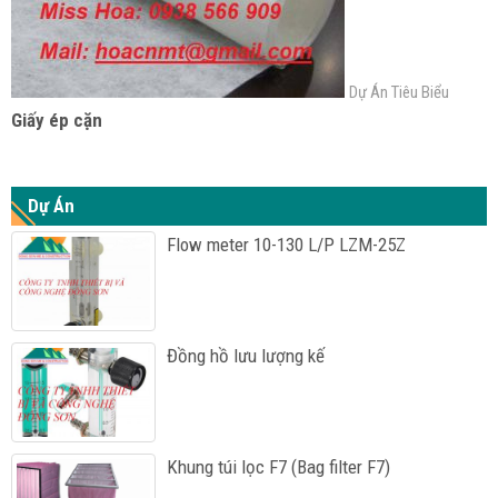
Dự Án Tiêu Biểu
Giấy ép cặn
Dự Án
Flow meter 10-130 L/P LZM-25Z
Đồng hồ lưu lượng kế
Khung túi lọc F7 (Bag filter F7)