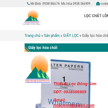
Mr Bình: 0938186674- Ms Hóa 0938 566909
codie
LỌC CHẤT L
Trang chủ
»
Sản phẩm
»
GIẤY LỌC
»
Giấy lọc hóa ch
Giấy lọc hóa chất