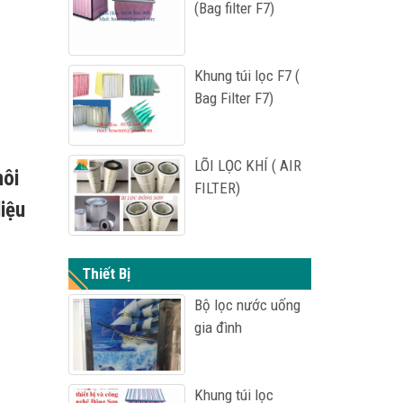
(Bag filter F7)
Khung túi lọc F7 (
Bag Filter F7)
LÕI LỌC KHÍ ( AIR
môi
FILTER)
iệu
Thiết Bị
Bộ lọc nước uống
gia đình
Khung túi lọc