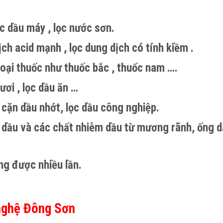
ọc dầu máy , lọc nước sơn.
ch acid mạnh , lọc dung dịch có tính kiềm .
oại thuốc như thuốc bắc , thuốc nam ….
ơi , lọc dầu ăn …
 cặn dầu nhớt, lọc dầu công nghiệp.
 dầu và các chất nhiễm dầu từ mương rãnh, ống d
ụng được nhiều lần.
 nghệ Đông Sơn