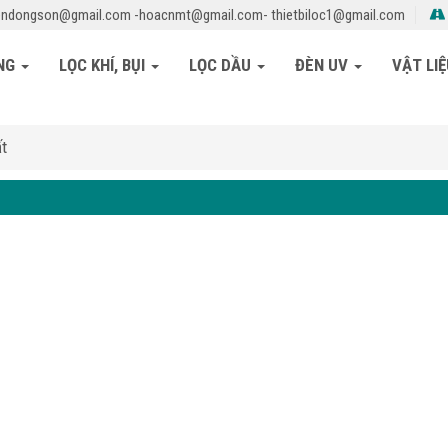
ndongson@gmail.com -hoacnmt@gmail.com- thietbiloc1@gmail.com
ỎNG
LỌC KHÍ, BỤI
LỌC DẦU
ĐÈN UV
VẬT LI
ất