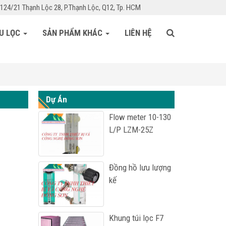
124/21 Thạnh Lộc 28, P.Thạnh Lộc, Q12, Tp. HCM
ỆU LỌC
SẢN PHẨM KHÁC
LIÊN HỆ
Dự Án
Flow meter 10-130
L/P LZM-25Z
Đồng hồ lưu lượng
kế
Khung túi lọc F7