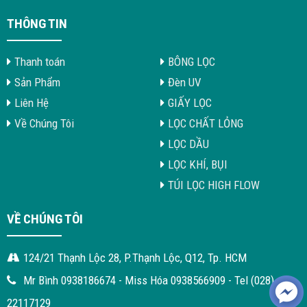
THÔNG TIN
Thanh toán
BÔNG LỌC
Sản Phẩm
Đèn UV
Liên Hệ
GIẤY LỌC
Về Chúng Tôi
LỌC CHẤT LỎNG
LỌC DẦU
LỌC KHÍ, BỤI
TÚI LỌC HIGH FLOW
VỀ CHÚNG TÔI
124/21 Thạnh Lộc 28, P.Thạnh Lộc, Q12, Tp. HCM
Mr Bình 0938186674 - Miss Hóa 0938566909 - Tel (028)
22117129