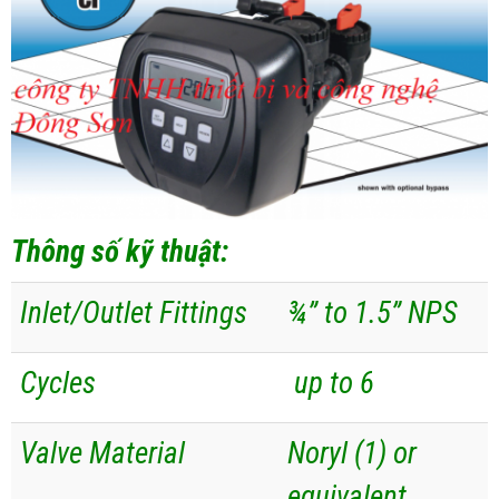
Thông số kỹ thuật:
Inlet/Outlet Fittings
¾” to 1.5” NPS
Cycles
up to 6
Valve Material
Noryl (1) or
equivalent