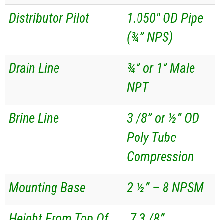
Distributor Pilot
1.050″ OD Pipe
(¾” NPS)
Drain Line
¾” or 1” Male
NPT
Brine Line
3 /8” or ½” OD
Poly Tube
Compression
Mounting Base
2 ½” – 8 NPSM
Height From Top Of
7 3 /8”