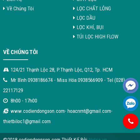
Về Chúng Tôi
LỌC CHẤT LỎNG
LỌC DẦU
LỌC KHÍ, BỤI
TÚI LỌC HIGH FLOW
VỀ CHÚNG TÔI
124/21 Thạnh Lộc 28, P.Thạnh Lộc, Q12, Tp. HCM
Mr Bình 0938186674 - Miss Hóa 0938566909 - Tel (028)
22117129
8h00 - 17h00
www.codiendongson.com- hoacnmt@gmail.com-
thietbiloc1@gmail.com
©2018 codiendongson.com Thiết Kế Bởi
Netsa.vn