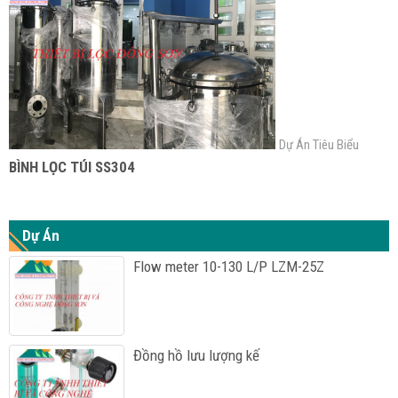
Dự Án Tiêu Biểu
BÌNH LỌC TÚI SS304
Dự Án
Flow meter 10-130 L/P LZM-25Z
Đồng hồ lưu lượng kế