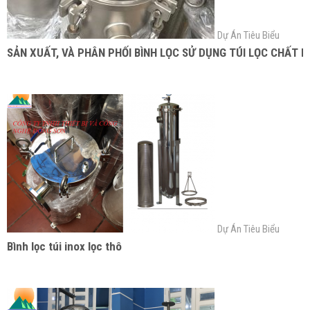
Dự Án Tiêu Biểu
SẢN XUẤT, VÀ PHÂN PHỐI BÌNH LỌC SỬ DỤNG TÚI LỌC CHẤT 
Dự Án Tiêu Biểu
Bình lọc túi inox lọc thô