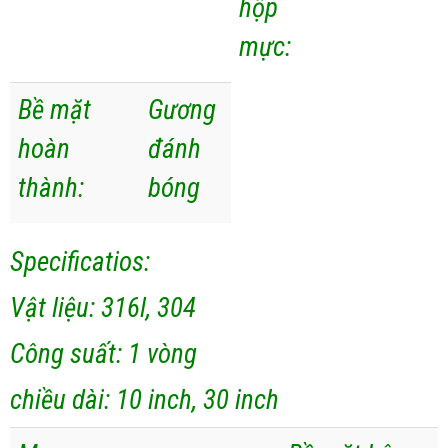
hộp
mực:
Bề mặt
Gương
hoàn
đánh
thành:
bóng
Specificatios:
Vật liệu: 316l, 304
Công suất: 1 vòng
chiều dài: 10 inch, 30 inch