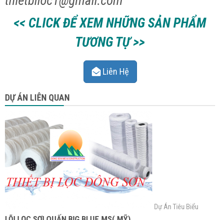
thietbiloc1@gmail.com
<< CLICK ĐỂ XEM NHỮNG SẢN PHẨM
TƯƠNG TỰ >>
Liên Hệ
DỰ ÁN LIÊN QUAN
Dự Án Tiêu Biểu
LÕI LỌC SỢI QUẤN BIG BLUE MS( MỸ)