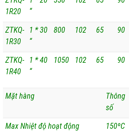
ZTKQ-
1 * 20
550
102
65
90
1R20
“
ZTKQ-
1 * 30
800
102
65
90
1R30
“
ZTKQ-
1 * 40
1050
102
65
90
1R40
“
Mặt hàng
Thông
số
Max Nhiệt độ hoạt động
150ºC