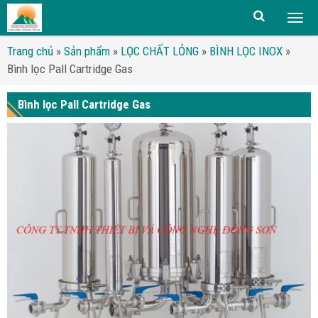
Togg
men
Trang chủ
»
Sản phẩm
»
LỌC CHẤT LỎNG
»
BÌNH LỌC INOX
»
Bình lọc Pall Cartridge Gas
Bình lọc Pall Cartridge Gas