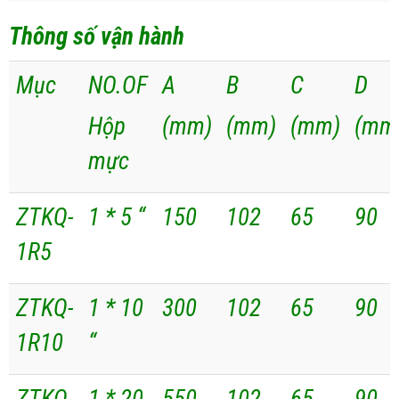
Thông số vận hành
Mục
NO.OF
A
B
C
D
Hộp
(mm)
(mm)
(mm)
(mm
mực
ZTKQ-
1 * 5 “
150
102
65
90
1R5
ZTKQ-
1 * 10
300
102
65
90
1R10
“