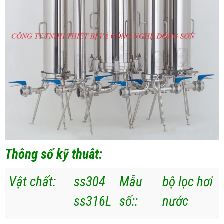
Thông số kỹ thuât:
Vật chất:
ss304
Mẫu
bộ lọc hơi
ss316L
số::
nước