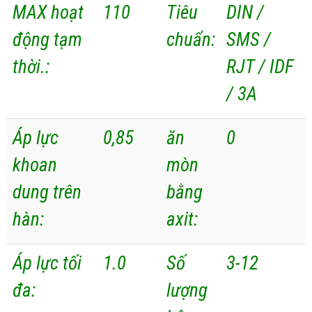
MAX hoạt
110
Tiêu
DIN /
động tạm
chuẩn:
SMS /
thời.:
RJT / IDF
/ 3A
Áp lực
0,85
ăn
0
khoan
mòn
dung trên
bằng
hàn:
axit:
Áp lực tối
1.0
Số
3-12
đa:
lượng