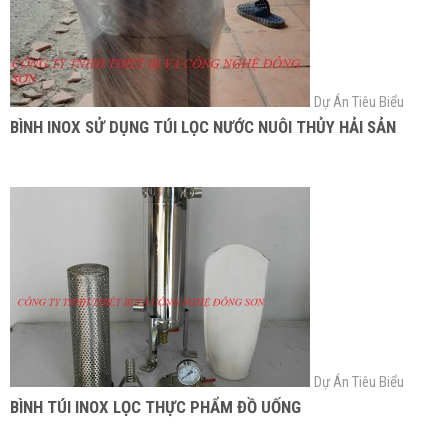
Dự Án Tiêu Biểu
BÌNH INOX SỬ DỤNG TÚI LỌC NƯỚC NUÔI THỦY HẢI SẢN
Dự Án Tiêu Biểu
BÌNH TÚI INOX LỌC THỰC PHẨM ĐỒ UỐNG