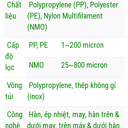
Chất
Polypropylene (PP), Polyester
liệu
(PE), Nylon Multifilament
(NMO)
Cấp
PP, PE
1~200 micron
độ
NMO
25~800 micron
lọc
Vòng
Polypropylene, thép không gỉ
túi
(inox)
Công
Hàn, ép nhiệt, may, hàn trên &
nghệ
dưới may, trên máy & dưới hàn