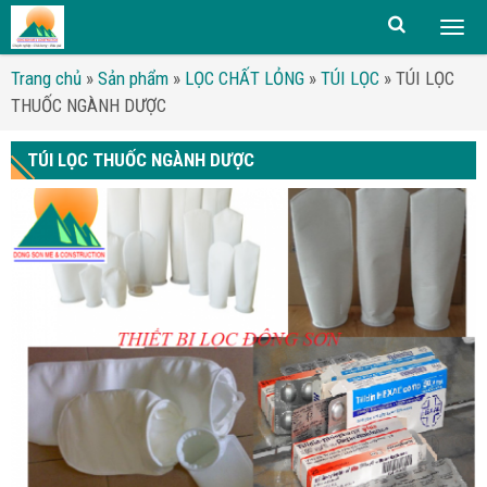
Togg
men
Trang chủ
»
Sản phẩm
»
LỌC CHẤT LỎNG
»
TÚI LỌC
»
TÚI LỌC
THUỐC NGÀNH DƯỢC
TÚI LỌC THUỐC NGÀNH DƯỢC