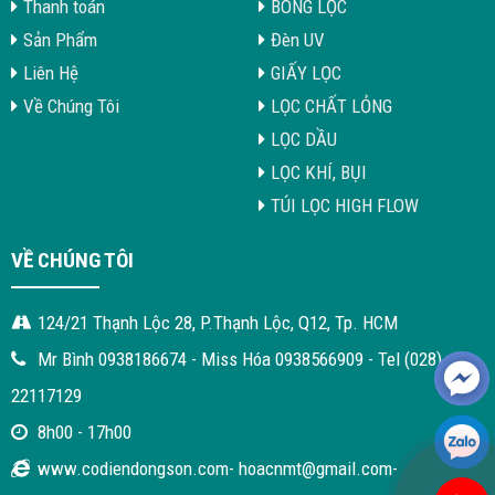
Thanh toán
BÔNG LỌC
Sản Phẩm
Đèn UV
Liên Hệ
GIẤY LỌC
Về Chúng Tôi
LỌC CHẤT LỎNG
LỌC DẦU
LỌC KHÍ, BỤI
TÚI LỌC HIGH FLOW
VỀ CHÚNG TÔI
124/21 Thạnh Lộc 28, P.Thạnh Lộc, Q12, Tp. HCM
Mr Bình 0938186674 - Miss Hóa 0938566909 - Tel (028)
22117129
8h00 - 17h00
www.codiendongson.com- hoacnmt@gmail.com-