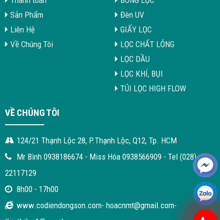
Thanh toán
BÔNG LỌC
Sản Phẩm
Đèn UV
Liên Hệ
GIẤY LỌC
Về Chúng Tôi
LỌC CHẤT LỎNG
LỌC DẦU
LỌC KHÍ, BỤI
TÚI LỌC HIGH FLOW
VỀ CHÚNG TÔI
124/21 Thạnh Lộc 28, P.Thạnh Lộc, Q12, Tp. HCM
Mr Bình 0938186674 - Miss Hóa 0938566909 - Tel (028)
22117129
8h00 - 17h00
www.codiendongson.com- hoacnmt@gmail.com-